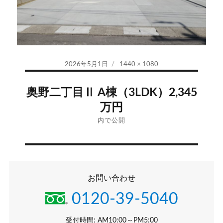
投
フ
2026年5月1日
1440 × 1080
稿
ル
投
日:
サ
奥野二丁目Ⅱ A棟（3LDK）2,345
イ
稿
万円
ズ
ナ
内で公開
ビ
ゲ
お問い合わせ
ー
0120-39-5040
シ
受付時間: AM10:00～PM5:00