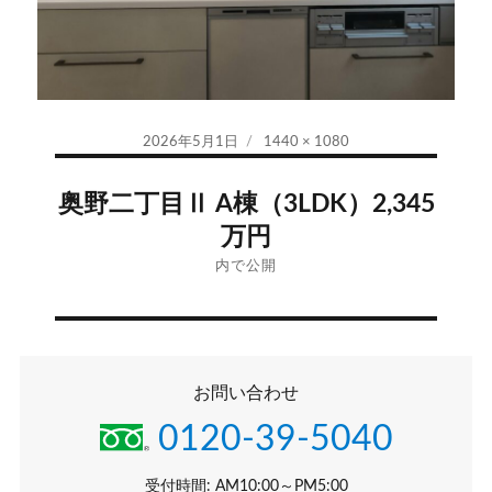
投
フ
2026年5月1日
1440 × 1080
稿
ル
投
日:
サ
奥野二丁目Ⅱ A棟（3LDK）2,345
イ
稿
万円
ズ
ナ
内で公開
ビ
ゲ
お問い合わせ
ー
0120-39-5040
シ
受付時間: AM10:00～PM5:00