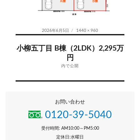
投
フ
2026年6月5日
1440 × 960
稿
ル
投
日:
サ
小柳五丁目 B棟（2LDK）2,295万
イ
稿
円
ズ
ナ
内で公開
ビ
ゲ
お問い合わせ
ー
0120-39-5040
シ
受付時間: AM10:00～PM5:00
ョ
定休日:水曜日