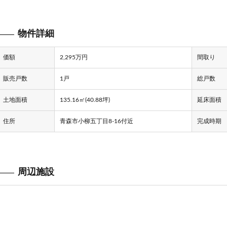
物件詳細
価額
2,295万円
間取り
販売戸数
1戸
総戸数
土地面積
135.16㎡(40.88坪)
延床面積
住所
青森市小柳五丁目8-16付近
完成時期
周辺施設