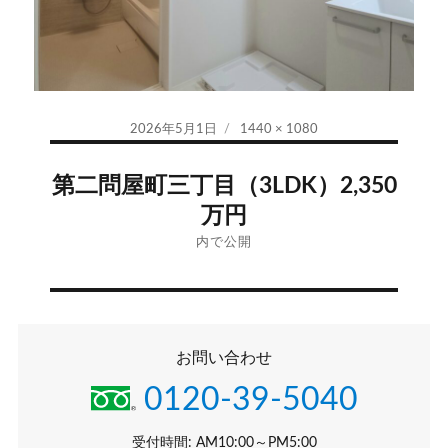
投
フ
2026年5月1日
1440 × 1080
稿
ル
投
日:
サ
第二問屋町三丁目（3LDK）2,350
イ
稿
万円
ズ
ナ
内で公開
ビ
ゲ
お問い合わせ
ー
0120-39-5040
シ
受付時間: AM10:00～PM5:00