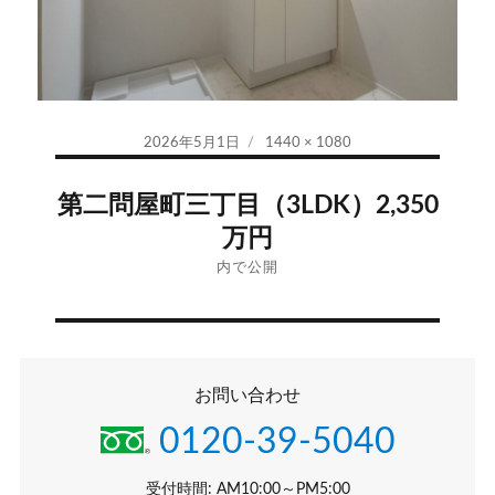
投
フ
2026年5月1日
1440 × 1080
稿
ル
投
日:
サ
第二問屋町三丁目（3LDK）2,350
イ
稿
万円
ズ
ナ
内で公開
ビ
ゲ
お問い合わせ
ー
0120-39-5040
シ
受付時間: AM10:00～PM5:00