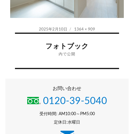
投
フ
2025年2月10日
1364 × 909
稿
ル
投
日:
サ
フォトブック
イ
稿
内で公開
ズ
ナ
ビ
お問い合わせ
ゲ
0120-39-5040
ー
シ
受付時間: AM10:00～PM5:00
定休日:水曜日
ョ