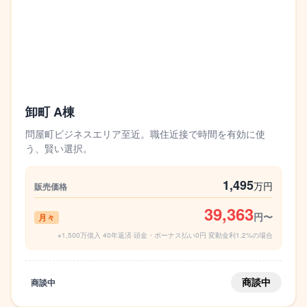
卸町 A棟
問屋町ビジネスエリア至近。職住近接で時間を有効に使
う、賢い選択。
1,495
万円
販売価格
39,363
円〜
月々
※1,500万借入 40年返済 頭金・ボーナス払い0円 変動金利1.2%の場合
商談中
商談中