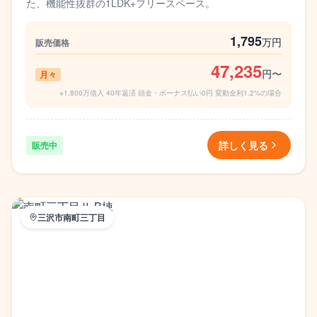
た、機能性抜群の1LDK+フリースペース。
1,795
万円
販売価格
47,235
円〜
月々
※1,800万借入 40年返済 頭金・ボーナス払い0円 変動金利1.2%の場合
詳しく見る
販売中
三沢市南町三丁目