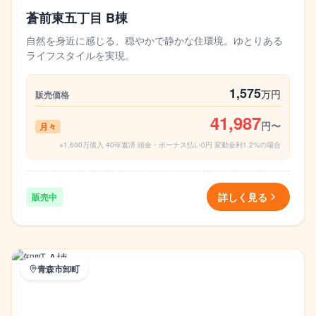
蒼前東五丁目 B棟
自然を身近に感じる、穏やかで静かな住環境。ゆとりある
ライフスタイルを実現。
1,575
万円
販売価格
41,987
円〜
月々
※1,600万借入 40年返済 頭金・ボーナス払い0円 変動金利1.2%の場合
詳しく見る
販売中
青森市卸町