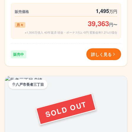
1,495
万円
販売価格
39,363
円〜
月々
※1,500万借入 40年返済 頭金・ボーナス払い0円 変動金利1.2%の場合
詳しく見る
販売中
八戸市長者三丁目