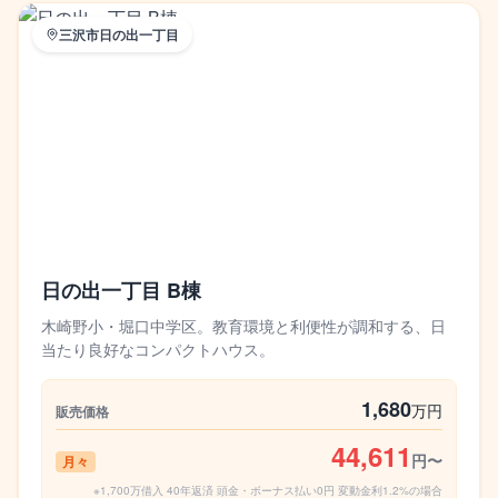
三沢市日の出一丁目
日の出一丁目 B棟
木崎野小・堀口中学区。教育環境と利便性が調和する、日
当たり良好なコンパクトハウス。
1,680
万円
販売価格
44,611
円〜
月々
※1,700万借入 40年返済 頭金・ボーナス払い0円 変動金利1.2%の場合