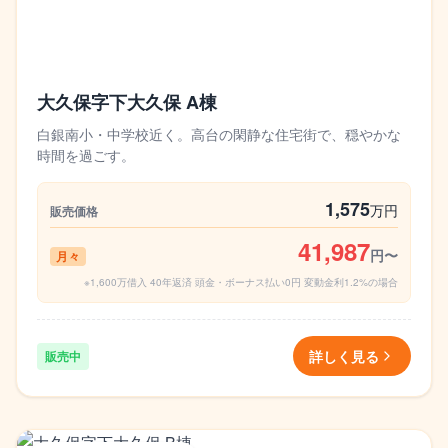
大久保字下大久保 A棟
白銀南小・中学校近く。高台の閑静な住宅街で、穏やかな
時間を過ごす。
1,575
万円
販売価格
41,987
円〜
月々
※1,600万借入 40年返済 頭金・ボーナス払い0円 変動金利1.2%の場合
詳しく見る
販売中