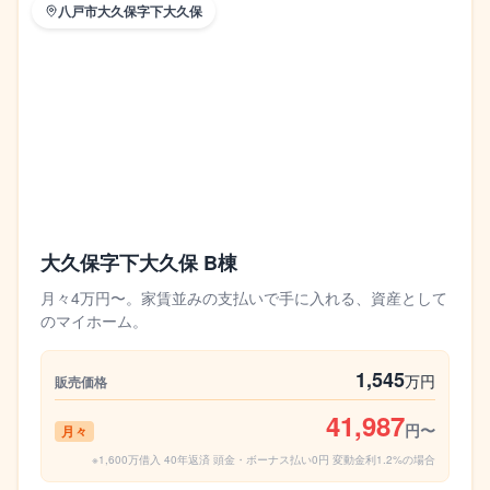
八戸市大久保字下大久保
大久保字下大久保 B棟
月々4万円〜。家賃並みの支払いで手に入れる、資産として
のマイホーム。
1,545
万円
販売価格
41,987
円〜
月々
※1,600万借入 40年返済 頭金・ボーナス払い0円 変動金利1.2%の場合