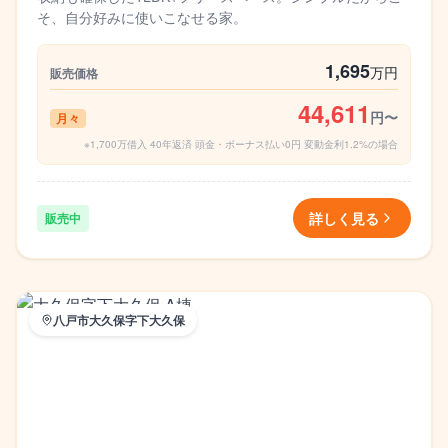
そ、自分好みに使いこなせる家。
1,695
万円
販売価格
44,611
円〜
月々
※1,700万借入 40年返済 頭金・ボーナス払い0円 変動金利1.2%の場合
詳しく見る
販売中
八戸市大久保字下大久保