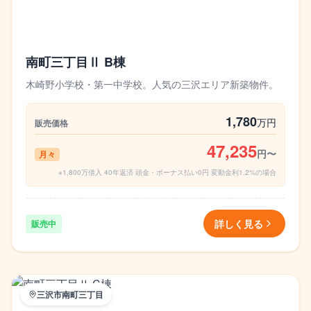
南町三丁目Ⅱ B棟
木崎野小学校・第一中学校。人気の三沢エリア新築物件。
1,780
万円
販売価格
47,235
円〜
月々
※1,800万借入 40年返済 頭金・ボーナス払い0円 変動金利1.2%の場合
詳しく見る
販売中
三沢市南町三丁目