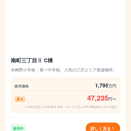
南町三丁目Ⅱ C棟
木崎野小学校・第一中学校。人気の三沢エリア新築物件。
1,795
万円
販売価格
47,235
円〜
月々
※1,800万借入 40年返済 頭金・ボーナス払い0円 変動金利1.2%の場合
詳しく見る
販売中