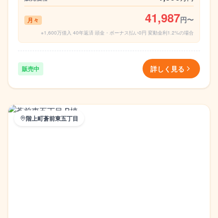
41,987
円〜
月々
※1,600万借入 40年返済 頭金・ボーナス払い0円 変動金利1.2%の場合
詳しく見る
販売中
階上町蒼前東五丁目