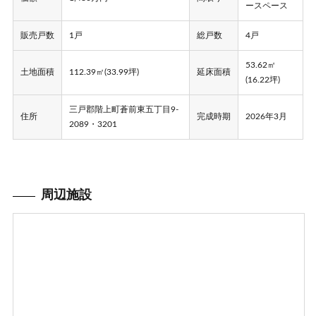
ースペース
販売戸数
1戸
総戸数
4戸
53.62㎡
土地面積
112.39㎡(33.99坪)
延床面積
(16.22坪)
三戸郡階上町蒼前東五丁目9-
住所
完成時期
2026年3月
2089・3201
周辺施設