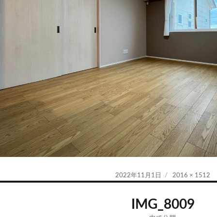
投
フ
2022年11月1日
2016 × 1512
稿
ル
日:
サ
IMG_8009
イ
ズ