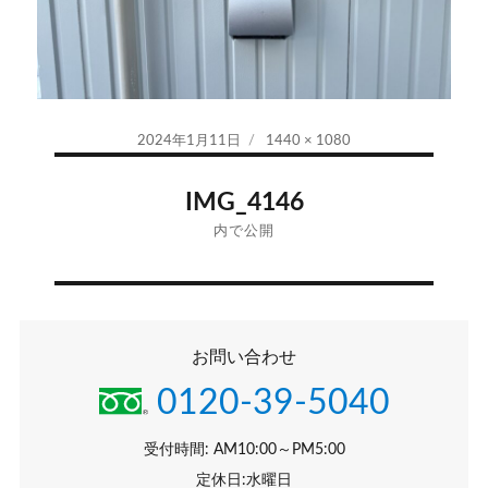
投
フ
2024年1月11日
1440 × 1080
稿
ル
投
日:
サ
IMG_4146
イ
稿
内で公開
ズ
ナ
ビ
お問い合わせ
ゲ
0120-39-5040
ー
シ
受付時間: AM10:00～PM5:00
定休日:水曜日