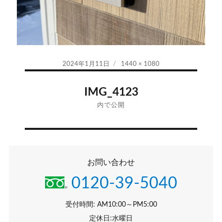
投
フ
2024年1月11日
1440 × 1080
稿
ル
投
日:
サ
IMG_4123
イ
稿
内で公開
ズ
ナ
ビ
お問い合わせ
ゲ
0120-39-5040
ー
シ
受付時間: AM10:00～PM5:00
定休日:水曜日