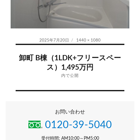
投
フ
2025年7月20日
1440 × 1080
稿
ル
投
日:
サ
卸町 B棟（1LDK+フリースペー
イ
稿
ス）1,495万円
ズ
ナ
内で公開
ビ
ゲ
お問い合わせ
ー
0120-39-5040
シ
受付時間: AM10:00～PM5:00