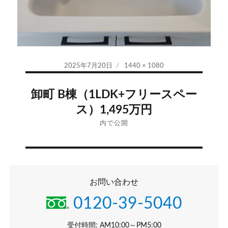
投
フ
2025年7月20日
1440 × 1080
稿
ル
投
日:
サ
卸町 B棟（1LDK+フリースペー
イ
稿
ス）1,495万円
ズ
ナ
内で公開
ビ
ゲ
お問い合わせ
ー
0120-39-5040
シ
受付時間: AM10:00～PM5:00