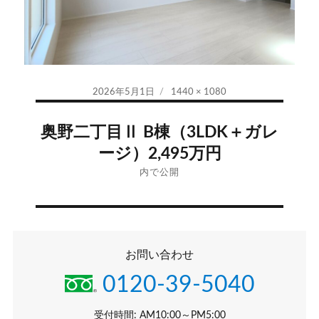
投
フ
2026年5月1日
1440 × 1080
稿
ル
投
日:
サ
奥野二丁目Ⅱ B棟（3LDK＋ガレ
イ
稿
ージ）2,495万円
ズ
ナ
内で公開
ビ
ゲ
お問い合わせ
ー
0120-39-5040
シ
受付時間: AM10:00～PM5:00