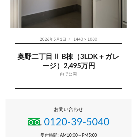
投
フ
2026年5月1日
1440 × 1080
稿
ル
投
日:
サ
奥野二丁目Ⅱ B棟（3LDK＋ガレ
イ
稿
ージ）2,495万円
ズ
ナ
内で公開
ビ
ゲ
お問い合わせ
ー
0120-39-5040
シ
受付時間: AM10:00～PM5:00