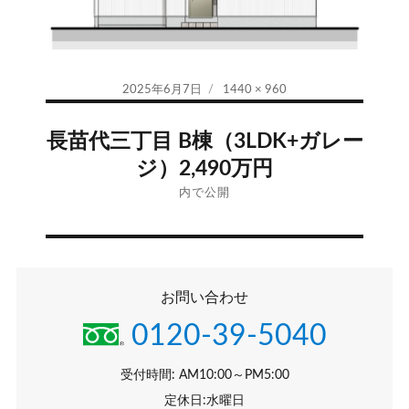
投
フ
2025年6月7日
1440 × 960
稿
ル
投
日:
サ
⾧苗代三丁目 B棟（3LDK+ガレー
イ
稿
ジ）2,490万円
ズ
ナ
内で公開
ビ
ゲ
お問い合わせ
ー
0120-39-5040
シ
受付時間: AM10:00～PM5:00
ョ
定休日:水曜日