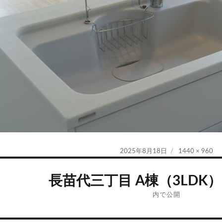
投
フ
2025年8月18日
1440 × 960
稿
ル
日:
サ
⾧苗代三丁目 A棟（3LDK）2
イ
ズ
内で公開