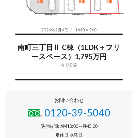
投
フ
2026年2月4日
1440 × 960
稿
ル
投
日:
サ
南町三丁目Ⅱ C棟（1LDK＋フリ
イ
稿
ースペース）1,795万円
ズ
ナ
内で公開
ビ
ゲ
お問い合わせ
ー
0120-39-5040
シ
受付時間: AM10:00～PM5:00
ョ
定休日:水曜日