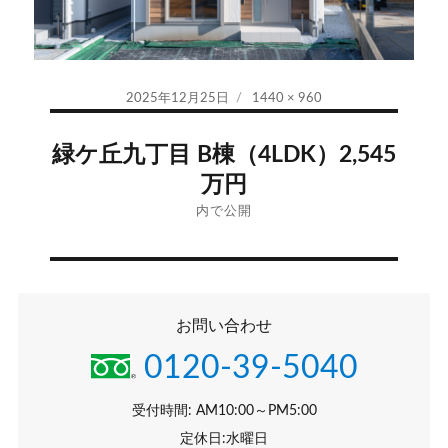
投
フ
2025年12月25日
1440 × 960
稿
ル
投
日:
サ
緑ケ丘九丁目 B棟（4LDK）2,545
イ
稿
万円
ズ
ナ
内で公開
ビ
ゲ
お問い合わせ
ー
0120-39-5040
シ
受付時間: AM10:00～PM5:00
ョ
定休日:水曜日