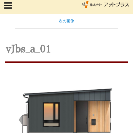
次の画像
vJbs_a_01