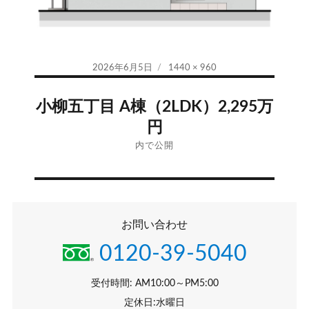
投
フ
2026年6月5日
1440 × 960
稿
ル
投
日:
サ
小柳五丁目 A棟（2LDK）2,295万
イ
稿
円
ズ
ナ
内で公開
ビ
ゲ
お問い合わせ
ー
0120-39-5040
シ
受付時間: AM10:00～PM5:00
ョ
定休日:水曜日