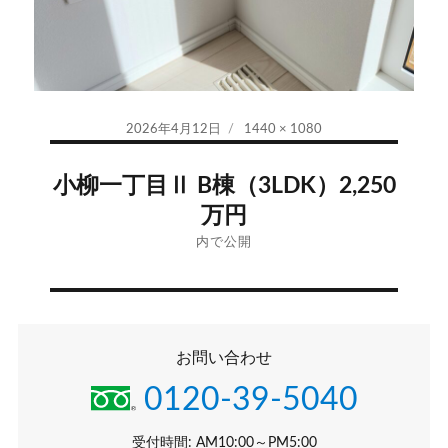
投
フ
2026年4月12日
1440 × 1080
稿
ル
投
日:
サ
小柳一丁目Ⅱ B棟（3LDK）2,250
イ
稿
万円
ズ
ナ
内で公開
ビ
ゲ
お問い合わせ
ー
0120-39-5040
シ
受付時間: AM10:00～PM5:00