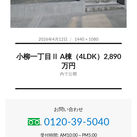
投
フ
2026年4月12日
1440 × 1080
稿
ル
投
日:
サ
小柳一丁目Ⅱ A棟（4LDK）2,890
イ
稿
万円
ズ
ナ
内で公開
ビ
ゲ
お問い合わせ
ー
0120-39-5040
シ
受付時間: AM10:00～PM5:00