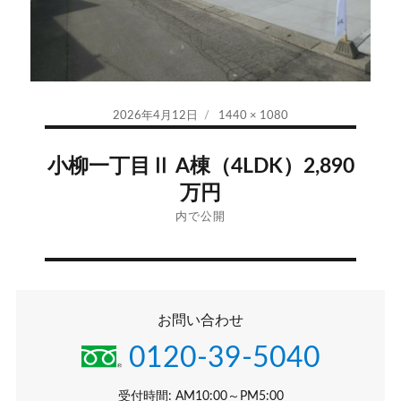
投
フ
2026年4月12日
1440 × 1080
稿
ル
投
日:
サ
小柳一丁目Ⅱ A棟（4LDK）2,890
イ
稿
万円
ズ
ナ
内で公開
ビ
ゲ
お問い合わせ
ー
0120-39-5040
シ
受付時間: AM10:00～PM5:00