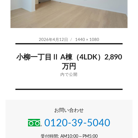
投
フ
2026年4月12日
1440 × 1080
稿
ル
投
日:
サ
小柳一丁目Ⅱ A棟（4LDK）2,890
イ
稿
万円
ズ
ナ
内で公開
ビ
ゲ
お問い合わせ
ー
0120-39-5040
シ
受付時間: AM10:00～PM5:00