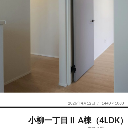
投
フ
2026年4月12日
1440 × 1080
稿
ル
日:
サ
小柳一丁目Ⅱ A棟（4LDK）2
イ
ズ