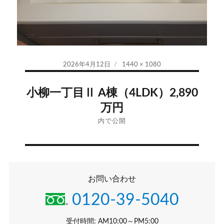
投
フ
2026年4月12日
1440 × 1080
稿
ル
投
日:
サ
小柳一丁目Ⅱ A棟（4LDK）2,890
イ
稿
万円
ズ
ナ
内で公開
ビ
ゲ
お問い合わせ
ー
0120-39-5040
シ
受付時間: AM10:00～PM5:00