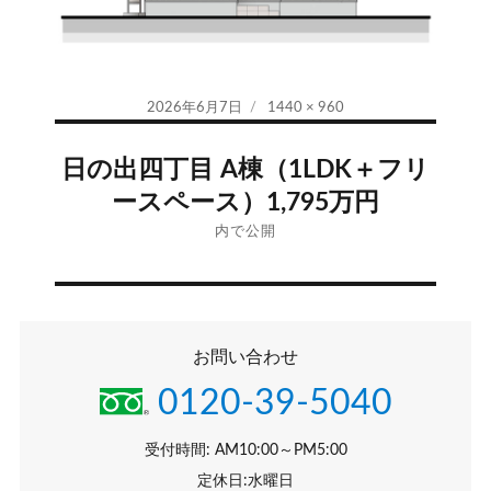
投
フ
2026年6月7日
1440 × 960
稿
ル
投
日:
サ
日の出四丁目 A棟（1LDK＋フリ
イ
稿
ースペース）1,795万円
ズ
ナ
内で公開
ビ
ゲ
お問い合わせ
ー
0120-39-5040
シ
受付時間: AM10:00～PM5:00
ョ
定休日:水曜日