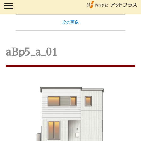
次の画像
aBp5_a_01