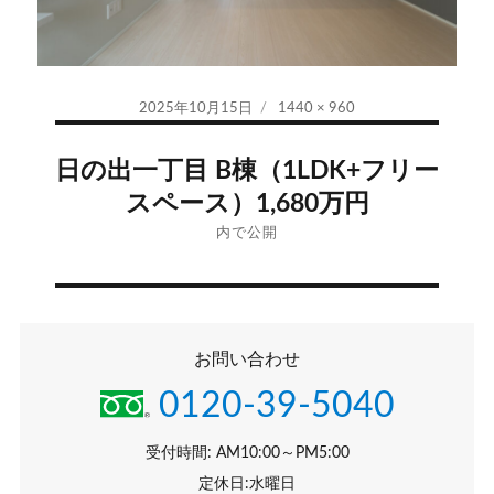
投
フ
2025年10月15日
1440 × 960
稿
ル
投
日:
サ
日の出一丁目 B棟（1LDK+フリー
イ
稿
スペース）1,680万円
ズ
ナ
内で公開
ビ
ゲ
お問い合わせ
ー
0120-39-5040
シ
受付時間: AM10:00～PM5:00
ョ
定休日:水曜日