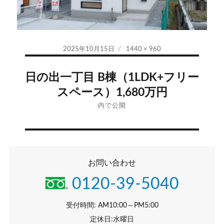
投
フ
2025年10月15日
1440 × 960
稿
ル
投
日:
サ
日の出一丁目 B棟（1LDK+フリー
イ
稿
スペース）1,680万円
ズ
ナ
内で公開
ビ
ゲ
お問い合わせ
ー
0120-39-5040
シ
受付時間: AM10:00～PM5:00
ョ
定休日:水曜日