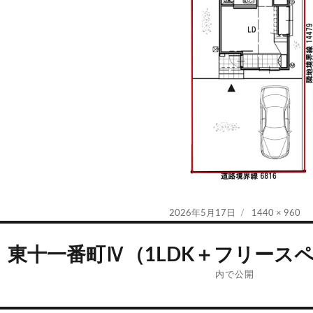
投
フ
2026年5月17日
1440 × 960
稿
ル
日:
サ
東十一番町Ⅳ（1LDK＋フリースペー
イ
ズ
内で公開