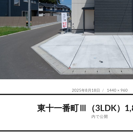
投
フ
2025年8月18日
1440 × 960
稿
ル
日:
サ
東十一番町Ⅲ（3LDK）1,
イ
ズ
内で公開