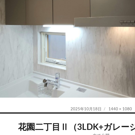
投
フ
2025年10月18日
1440 × 1080
稿
ル
日:
サ
花園二丁目Ⅱ（3LDK+ガレージ
イ
ズ