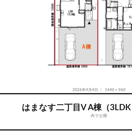
投
フ
2026年4月4日
1440 × 960
稿
ル
日:
サ
はまなす二丁目V A棟（3LDK）
イ
ズ
内で公開