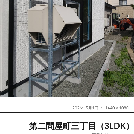
投
フ
2026年5月1日
1440 × 1080
稿
ル
日:
サ
第二問屋町三丁目（3LDK）2
イ
ズ