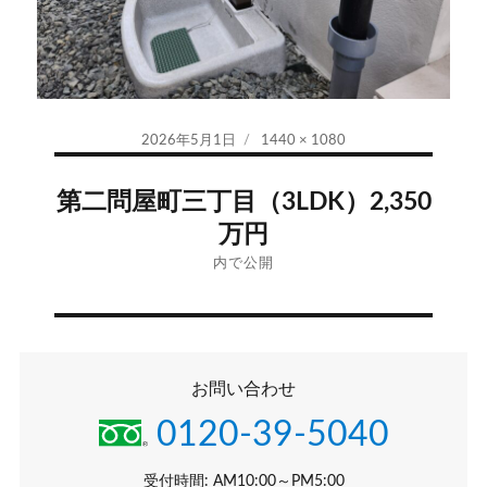
投
フ
2026年5月1日
1440 × 1080
稿
ル
投
日:
サ
第二問屋町三丁目（3LDK）2,350
イ
稿
万円
ズ
ナ
内で公開
ビ
ゲ
お問い合わせ
ー
0120-39-5040
シ
受付時間: AM10:00～PM5:00