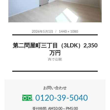
投
フ
2026年5月1日
1440 × 1080
稿
ル
投
日:
サ
第二問屋町三丁目（3LDK）2,350
イ
稿
万円
ズ
ナ
内で公開
ビ
ゲ
お問い合わせ
ー
0120-39-5040
シ
受付時間: AM10:00～PM5:00