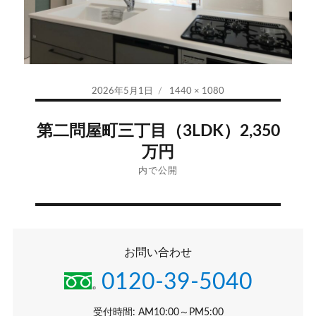
投
フ
2026年5月1日
1440 × 1080
稿
ル
投
日:
サ
第二問屋町三丁目（3LDK）2,350
イ
稿
万円
ズ
ナ
内で公開
ビ
ゲ
お問い合わせ
ー
0120-39-5040
シ
受付時間: AM10:00～PM5:00