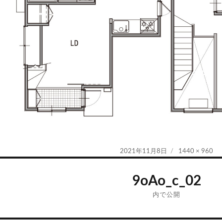
投
フ
2021年11月8日
1440 × 960
稿
ル
日:
サ
9oAo_c_02
イ
ズ
内で公開