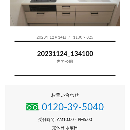
投
フ
2023年12月14日
1100 × 825
稿
ル
投
日:
サ
20231124_134100
イ
稿
内で公開
ズ
ナ
ビ
お問い合わせ
ゲ
0120-39-5040
ー
シ
受付時間: AM10:00～PM5:00
定休日:水曜日