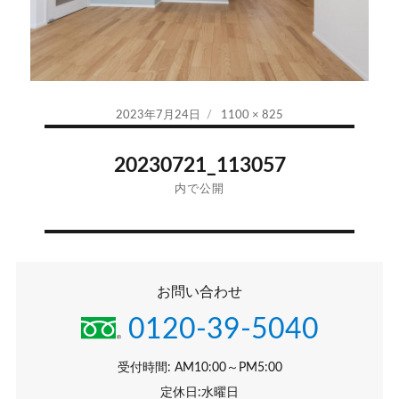
投
フ
2023年7月24日
1100 × 825
稿
ル
投
日:
サ
20230721_113057
イ
稿
内で公開
ズ
ナ
ビ
お問い合わせ
ゲ
0120-39-5040
ー
シ
受付時間: AM10:00～PM5:00
定休日:水曜日