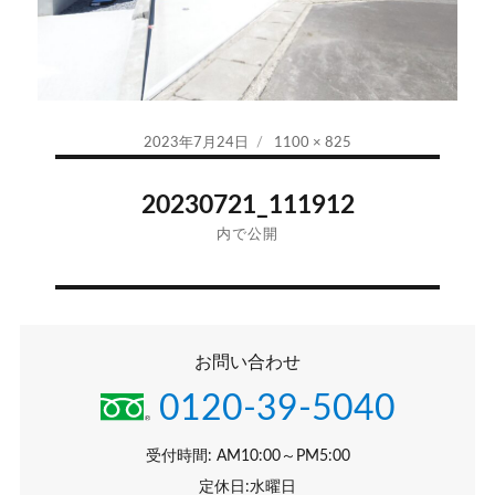
投
フ
2023年7月24日
1100 × 825
稿
ル
投
日:
サ
20230721_111912
イ
稿
内で公開
ズ
ナ
ビ
お問い合わせ
ゲ
0120-39-5040
ー
シ
受付時間: AM10:00～PM5:00
定休日:水曜日