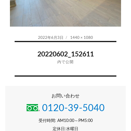
投
フ
2022年6月3日
1440 × 1080
稿
ル
投
日:
サ
20220602_152611
イ
稿
内で公開
ズ
ナ
ビ
お問い合わせ
ゲ
0120-39-5040
ー
シ
受付時間: AM10:00～PM5:00
定休日:水曜日