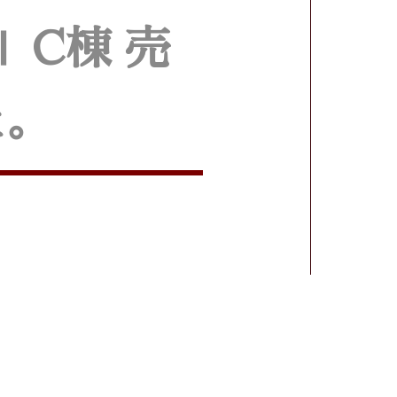
 C棟 売
た。